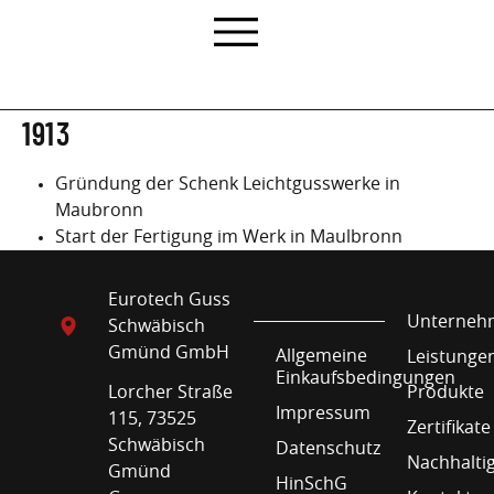
1913
Gründung der Schenk Leichtgusswerke in
Maubronn
Start der Fertigung im Werk in Maulbronn
Eurotech Guss
Unterneh
Schwäbisch
Gmünd GmbH
Allgemeine
Leistunge
Einkaufsbedingungen
Lorcher Straße
Produkte
Impressum
115, 73525
Zertifikate
Schwäbisch
Datenschutz
Nachhaltig
Gmünd
HinSchG